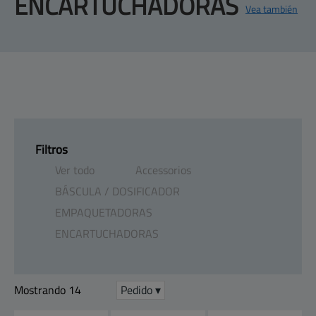
ENCARTUCHADORAS
Vea también
Productos
Mapa del sitio
Centro de ayuda
Contacto
Clientes
Empresa
Filtros
Ver todo
Accessorios
BÁSCULA ​/​ DOSIFICADOR
EMPAQUETADORAS
ENCARTUCHADORAS
Mostrando 14
Pedido ▾