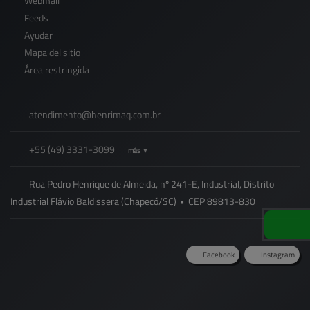
Webmail
Feeds
Ayudar
Mapa del sitio
Área restringida
atendimento@
henrimaq.com.br
+55
(49)
3331-3099
más ▼
Rua Pedro Henrique de Almeida, nº 241-E, Industrial, Distrito
Industrial Flávio Baldissera (Chapecó/SC)
•
CEP
89813
-
830
Facebook
Instagram