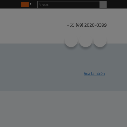
+55
(49)
2020-0399
Vea también
Productos
Mapa del sitio
Centro de
ayuda
Contacto
Clientes
Empresa