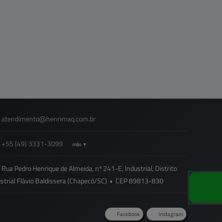
atendimento@
henrimaq.com.br
+55
(49)
3331-3099
más ▼
Rua Pedro Henrique de Almeida, nº 241-E, Industrial, Distrito
strial Flávio Baldissera (Chapecó/SC)
•
CEP
89813
-
830
Facebook
Instagram