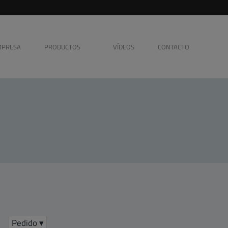
MPRESA
PRODUCTOS
VÍDEOS
CONTACTO
Accessorios
BÁSCULA /
DOSIFICADOR
EMPAQUETADORAS
ENCARTUCHADORAS
Pedido ▾