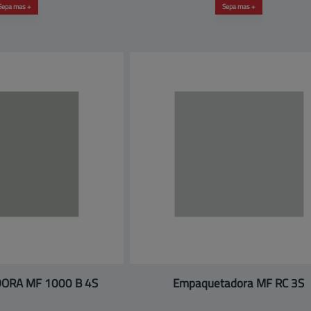
Sepa mas +
Sepa mas +
ORA MF 1000 B 4S
Empaquetadora MF RC 3S