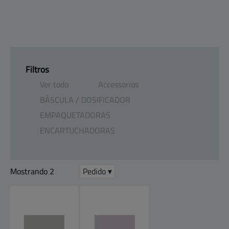
Productos
Mapa del sitio
Centro de ayuda
Contacto
Clientes
Empresa
Filtros
Ver todo
Accessorios
BÁSCULA ​/​ DOSIFICADOR
EMPAQUETADORAS
ENCARTUCHADORAS
Mostrando 2
Pedido ▾