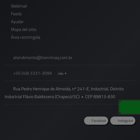
Webmail
Feeds
Ayudar
Mapa del sitio
Área restringida
atendimento@
henrimaq.com.br
+55
(49)
3331-3099
más ▼
Rua Pedro Henrique de Almeida, nº 241-E, Industrial, Distrito
Industrial Flávio Baldissera (Chapecó/SC)
•
CEP
89813
-
830
Facebook
Instagram