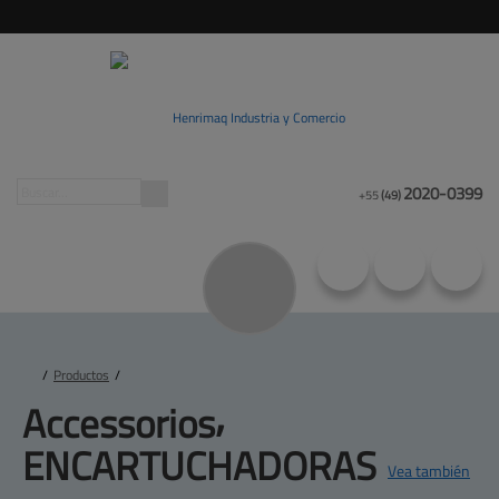
2020-0399
+55
(49)
/
Productos
/
Accessorios⸴ 
ENCARTUCHADORAS
Vea también