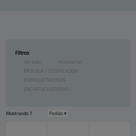
Productos
Mapa del sitio
Centro de ayuda
Contacto
Clientes
Empresa
Filtros
Ver todo
Accessorios
BÁSCULA ​/​ DOSIFICADOR
EMPAQUETADORAS
ENCARTUCHADORAS
Mostrando 7
Pedido ▾