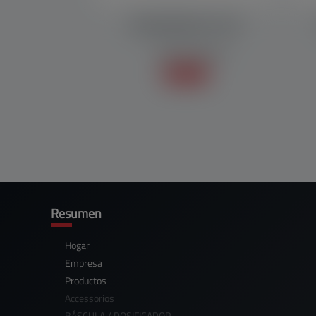
ENVASADORA MF 1000
EMPAQUETADORAS
Sepa mas +
Resumen
Hogar
Empresa
Productos
Accessorios
BÁSCULA / DOSIFICADOR