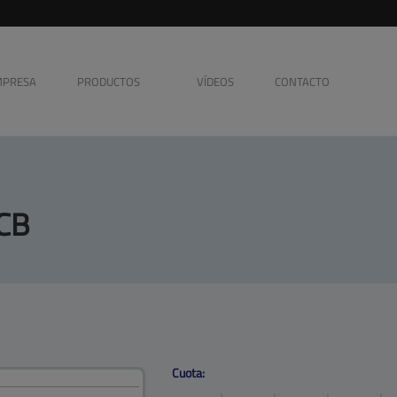
MPRESA
PRODUCTOS
VÍDEOS
CONTACTO
Accessorios
BÁSCULA /
DOSIFICADOR
EMPAQUETADORAS
ENCARTUCHADORAS
CB
Cuota: