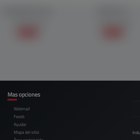
ENVASADORA MF 7000
ENVASE MP 10
EMPAQUETADORAS
EMPAQUETADORAS
Sepa mas +
Sepa mas +
Mas opciones
Webmail
Feeds
Ayudar
Mapa del sitio
Indu
Área restringida