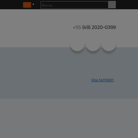
+55
(49)
2020-0399
Vea también
Productos
Mapa del sitio
Centro de
ayuda
Contacto
Clientes
Empresa