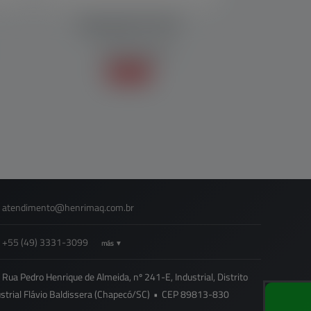
Empacadora EP 1000
EMPAQUETADORAS
Sepa mas +
atendimento@
henrimaq.com.br
+55
(49)
3331-3099
más ▼
Rua Pedro Henrique de Almeida, nº 241-E, Industrial, Distrito
strial Flávio Baldissera (Chapecó/SC)
•
CEP
89813
-
830