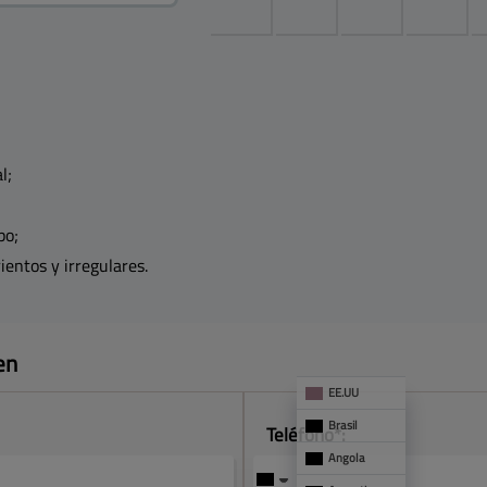
l;
po;
entos y irregulares.
en
EE.UU
Brasil
Teléfono*:
Angola